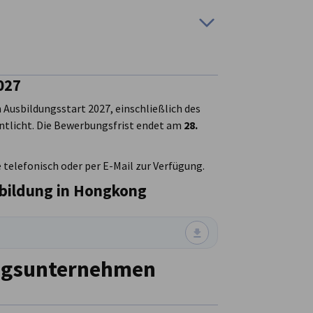
sstandorte der Welt
utschen Bundesregierung entsandt
uljahr 2025-26)
gen und Innovation
027
Ausbildungsstart 2027, einschließlich des
en
d Logistikdienstleister,
re Qualifikation
ntlicht. Die Bewerbungsfrist endet am
28.
 telefonisch oder per E-Mail zur Verfügung.
us und sende es zusammen mit den folgenden
bildungsrahmenplan
sbildung in Hongkong
ungsunternehmen