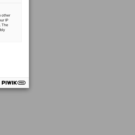
m other
our IP
. The
ibly