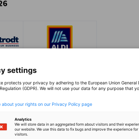
26
ogramm und zur Teilnahme als
usbildungsverträge und Unterlagen für die
nehmens zu entwickeln.
ne unter
hoehne.verena@hongkong.ahk.de
von Ausbildungsplänen und begleitet die
it.
fsschule Hongkong (
German Business School
;
amt bestellten und finanzierten
en Unterricht und die Prüfungen durch und
y settings
n und Verordnungen der Bundesrepublik
einen Bestimmungen für den Rahmenlehrplan,
te protects your privacy by adhering to the European Union General
 Regulation (GDPR). We will not use your data for any purpose that y
mfeldes angepasst und enthält spezielle
.
 about your rights on our Privacy Policy page
Analytics
We will store data in an aggregated form about visitors and their experi
our website. We use this data to fix bugs and improve the experience for 
visitors.