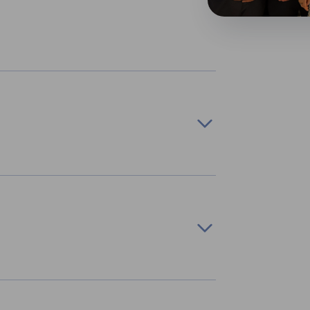
 und international
ernehmen
ne Ausstattung an einer renommierten