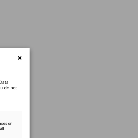
 Data
ou do not
ences on
all