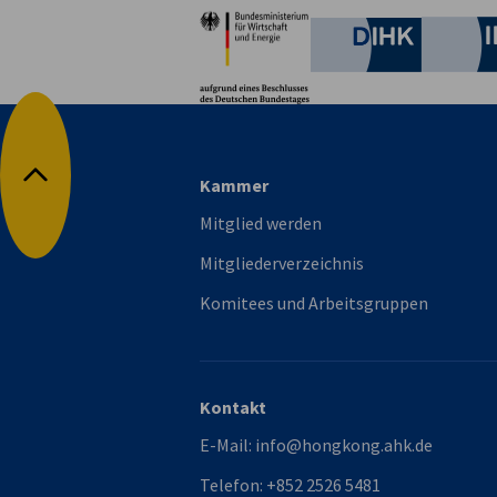
Partner
Deutsche 
vorherige
nächste
Kammer
Nach oben
Mitglied werden
Mitgliederverzeichnis
Komitees und Arbeitsgruppen
Kontakt
E-Mail:
info@hongkong.ahk.de
Telefon:
+852 2526 5481