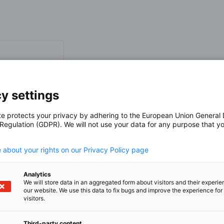
mensvertreter und Personalverantwortliche
g Kong übermitteln zu lassen.
chen Wirtschaft in Hongkong oder der Region
sche Geschäftsumfeld Hongkongs, oder sogar
h für die Arbeit in einem deutschen
e? Dann ist der
Job Report
genau das
y settings
te protects your privacy by adhering to the European Union General
en, um Ihre Anmeldung zu bestätigen.
 Regulation (GDPR). We will not use your data for any purpose that y
.
olgemonats aufgenommen und über unsere
ailing an alle Mitglieder der German
 about your rights on our Privacy Policy page
eite sowie über die sozialen Medien.
f bei uns anfragen; wir stellen anschließend
Analytics
.ahk.de
We will store data in an aggregated form about visitors and their experi
our website. We use this data to fix bugs and improve the experience for 
visitors.
Third-party content