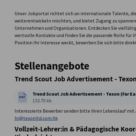
Hong Kong
Unser Jobportal richtet sich an internationale Talente, di
weiterentwickeln möchten, und bietet Zugang zu spannen
Unternehmen und Organisationen. Entdecken Sie vielfälti
wertvolle Kontakte und finden Sie die passende Rolle für 
Position Ihr Interesse weckt, bewerben Sie sich bitte dir
Stellenangebote
Trend Scout Job Advertisement - Texon
Trend Scout Job Advertisement - Texon (Far Ea
PDF
DATEITYP:
Dateigröße:
132.70 kb
Interessierte Bewerber senden bitte ihren Lebenslauf mit
hr@texonltd.com.hk
Vollzeit-Lehrer:in & Pädagogische Koor