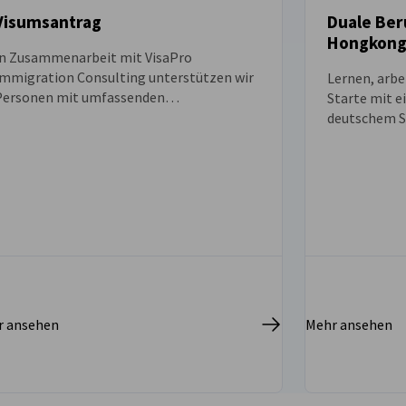
Visumsantrag
Duale Ber
Hongkon
In Zusammenarbeit mit VisaPro
Immigration Consulting unterstützen wir
Lernen, arbe
Personen mit umfassenden
Starte mit e
Dienstleistungen bei der Beantragung von
deutschem St
Visa für Hongkong.
geförderten
Praxis im U
Theorie an 
(GBS), geme
in Hongkong.
r ansehen
Mehr ansehen
irtschaft und Energie