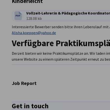
Kinderleicht
Vollzeit-Lehrer:in & Pädagogische Koordinator
PDF
DATEITYP:
Dateigröße:
128.08 kb
Interessierte Bewerber senden bitte ihren Lebenslauf mit
Alisha.koeppen@yahoo.de
Verfügbare Praktikumsplä
Derzeit bieten wir keine Praktikumsplätze an. Wir laden i
unsere Website zu einem späteren Zeitpunkt erneut zu be
Job Report
Get in touch
Seit über 25 Jahren bietet unser
Job Report
eine exklusive 