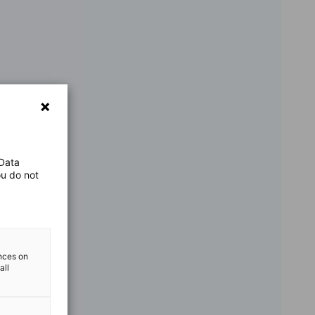
 Data
ou do not
ences on
all