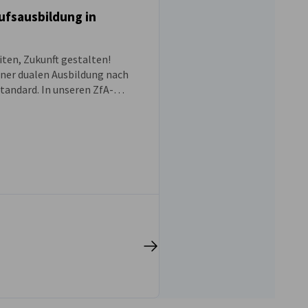
ufsausbildung in
g
iten, Zukunft gestalten!
iner dualen Ausbildung nach
andard. In unseren ZfA-
 Programmen kombinierst du
nternehmen mit fundierter
der German Business School
insam mit Top-Arbeitgebern
 Bewirb dich jetzt und leg los!