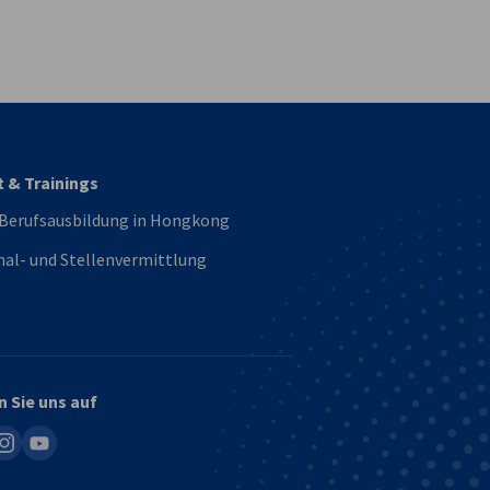
vest
t & Trainings
 Berufsausbildung in Hongkong
al- und Stellenvermittlung
n Sie uns auf
in
nstagram
youtube