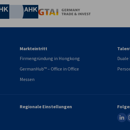
Industrie- und Handelskammer
Industrie- und Handelskammer
AHK.de
Germany Trade & In
Markteintritt
Talen
Firmengründung in Hongkong
Duale
GermanHub™ – Office in Office
Person
Messen
Regionale Einstellungen
Folge
linked
i