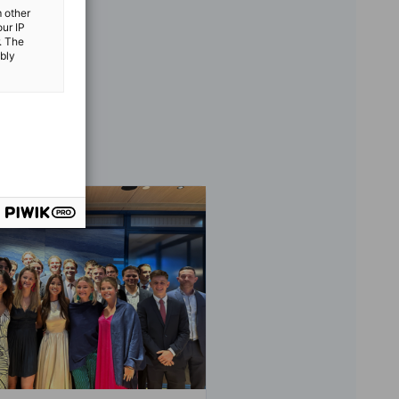
m other
our IP
. The
ibly