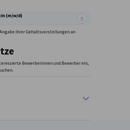
:in (m/w/d)
 Angabe ihrer Gehaltsvorstellungen an
tze
nteressierte Bewerberinnen und Bewerber ein,
suchen.
Möglichkeit für Stellensuchende in Hongkong,