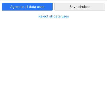
Agree to all data uses
Save choices
MEHR ANSEHEN
Hong Kong
Reject all data uses
Firmengründung in Hongkong
Erfahren Sie die wichtigsten Voraussetzungen und Schritte
für einen erfolgreichen Markteintritt. Wir begleiten
Unternehmen...
MEHR ANSEHEN