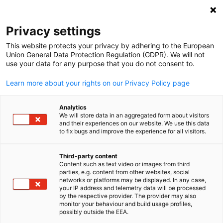
Suche öffnen
Navi
Ein
Deutsche Wirtschaft in Hong
Privacy settings
This website protects your privacy by adhering to the European
Union General Data Protection Regulation (GDPR). We will not
use your data for any purpose that you do not consent to.
Learn more about your rights on our Privacy Policy page
Analytics
We will store data in an aggregated form about visitors
Deutsche Wirtschaft in Hongkong
and their experiences on our website. We use this data
to fix bugs and improve the experience for all visitors.
Mehr über die Delegation der Deutschen Wirtschaft (GIC) und
Third-party content
die Deutsche Handelskammer Hongkong (GCC).
Content such as text video or images from third
parties, e.g. content from other websites, social
Mitglied werden
German
networks or platforms may be displayed. In any case,
MEHR ANSEHEN
your IP address and telemetry data will be processed
by the respective provider. The provider may also
Hier erfahren Sie alles über die Vorteile einer Mitgliedschaft.
monitor your behaviour and build usage profiles,
possibly outside the EEA.
Werden Sie Teil unseres Netzwerks und entwickeln Sie neue...