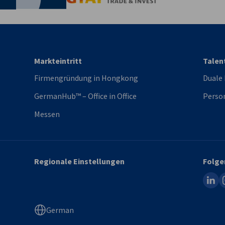
Markteintritt
Talen
Firmengründung in Hongkong
Duale
GermanHub™ – Office in Office
Person
Messen
Regionale Einstellungen
Folge
linked
i
German