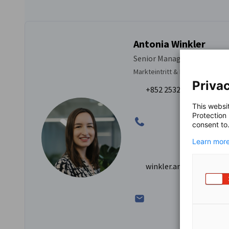
Antonia Winkler
Senior Manager
Markteintritt & Projektmanag
Privac
+852 2532 1290
This websi
Protection
consent to
Learn more
winkler.antonia@hongk