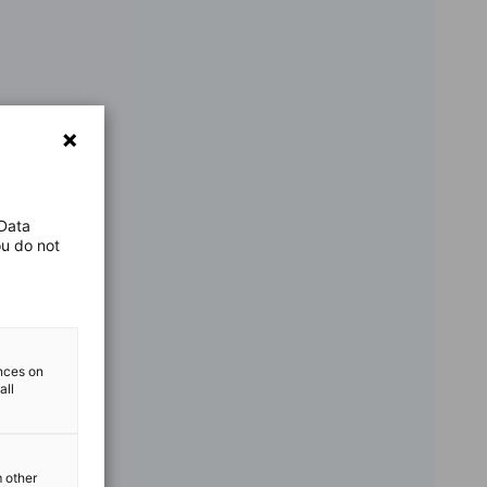
 Data
ou do not
ences on
all
m other