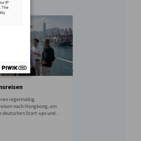
our IP
. The
ibly
nsreisen
ieren regelmäßig
reisen nach Hongkong, um
e deutschen Start-ups und
u helfen, den Markteintritt zu
.