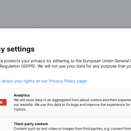
ement
y settings
te protects your privacy by adhering to the European Union General
 Regulation (GDPR). We will not use your data for any purpose that y
.
 about your rights on our Privacy Policy page
ong.ahk.de
Analytics
We will store data in an aggregated form about visitors and their experi
our website. We use this data to fix bugs and improve the experience for 
visitors.
Third-party content
Content such as text video or images from third parties, e.g. content fro