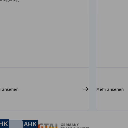
r ansehen
Mehr ansehen
irtschaft und Energie
Industrie- und Handelskammer
Industrie- und Handelskammer
AHK.de
Germany Trade & In