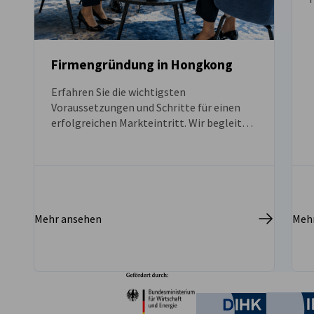
Firmengründung in Hongkong
Erfahren Sie die wichtigsten
Voraussetzungen und Schritte für einen
erfolgreichen Markteintritt. Wir begleiten
Unternehmen bei der Umsetzung – von der
Planung bis zur Gründung vor Ort.
Mehr ansehen
Meh
Partner
Bundesministerium für W
Deutsche 