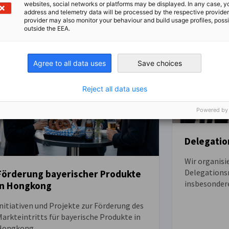
websites, social networks or platforms may be displayed. In any case, y
address and telemetry data will be processed by the respective provider
provider may also monitor your behaviour and build usage profiles, poss
outside the EEA.
Agree to all data uses
Save choices
Reject all data uses
Powered by
Delegatio
Wir organis
Delegations
Förderung bayerischer Produkte
insbesonder
in Hongkong
KMUs dabei z
nitiativen und Projekte zur Förderung des
ermöglichen
arkteintritts für bayerische Produkte in
Hongkong.