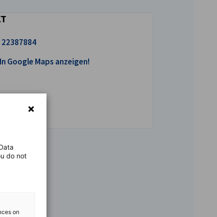
KT
uns an!
 22387884
ogle Maps öffnen!
In Google Maps anzeigen!
 Data
ou do not
ences on