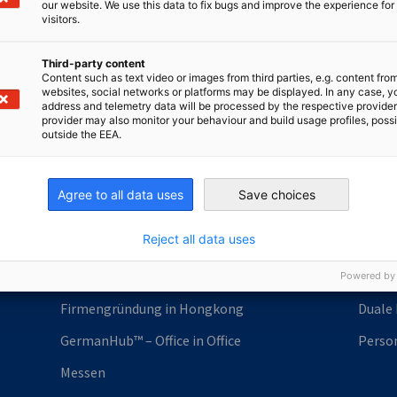
our website. We use this data to fix bugs and improve the experience for 
visitors.
Third-party content
Content such as text video or images from third parties, e.g. content fro
websites, social networks or platforms may be displayed. In any case, y
address and telemetry data will be processed by the respective provider
provider may also monitor your behaviour and build usage profiles, poss
irtschaft und Energie
outside the EEA.
Industrie- und Handelskammer
Industrie- und Handelskammer
AHK.de
Germany Trade & In
Agree to all data uses
Save choices
Reject all data uses
Markteintritt
Powered by
Talen
Firmengründung in Hongkong
Duale
GermanHub™ – Office in Office
Person
Messen