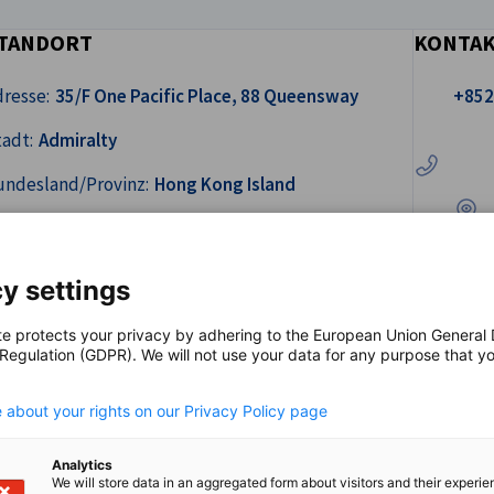
TANDORT
KONTA
Rufen Sie 
resse:
35/F One Pacific Place, 88 Queensway
+852
In Go
adt:
Admiralty
undesland/Provinz:
Hong Kong Island
and:
Sonderverwaltungsregion Hongkong
y settings
te protects your privacy by adhering to the European Union General
 Regulation (GDPR). We will not use your data for any purpose that y
.
 about your rights on our Privacy Policy page
ng; Buchführung
Analytics
hmen und Betrieben; Unternehmensberatung
We will store data in an aggregated form about visitors and their experi