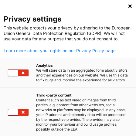
Suche öffnen
Navi
Ein
Privacy settings
This website protects your privacy by adhering to the European
Union General Data Protection Regulation (GDPR). We will not
use your data for any purpose that you do not consent to.
Learn more about your rights on our Privacy Policy page
Analytics
We will store data in an aggregated form about visitors
and their experiences on our website. We use this data
to fix bugs and improve the experience for all visitors.
Event
17/06/2026
Third-party content
Asien-Pazifik Summit 2026 -
Content such as text video or images from third
parties, e.g. content from other websites, social
German
networks or platforms may be displayed. In any case,
IHK-Haus Stuttgart
your IP address and telemetry data will be processed
by the respective provider. The provider may also
monitor your behaviour and build usage profiles,
possibly outside the EEA.
17. Juni 2026 | IHK Region Stuttgart | Event